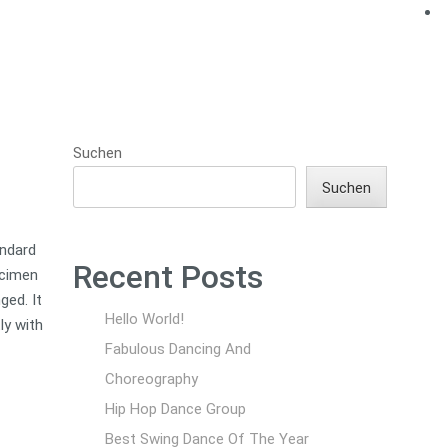
Suchen
Suchen
andard
Recent Posts
ecimen
ged. It
Hello World!
ly with
Fabulous Dancing And
Choreography
Hip Hop Dance Group
Best Swing Dance Of The Year