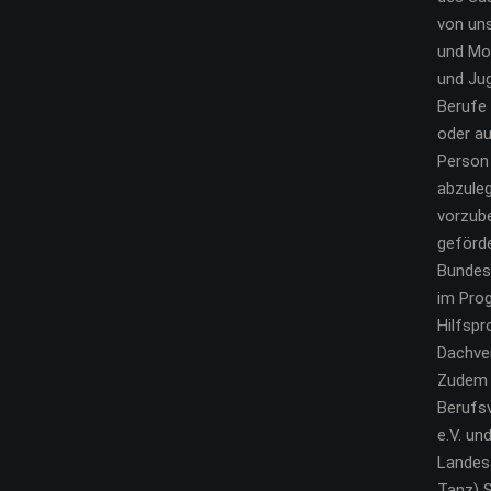
von un
und Mo
und Jug
Berufe 
oder au
Person
abzule
vorzube
geförde
Bundesr
im Pro
Hilfsp
Dachve
Zudem s
Berufs
e.V. un
Landes
Tanz) S