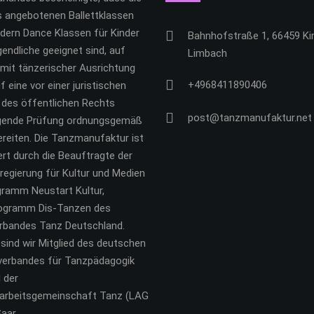
s angebotenen Ballettklassen
dern Dance Klassen für Kinder
Bahnhofstraße 1, 66459 Kir
endliche geeignet sind, auf
Limbach
mit tänzerischer Ausrichtung
+4968411890406
f eine vor einer juristischen
 des öffentlichen Rechts
post@tanzmanufaktur.net
gende Prüfung ordnungsgemäß
reiten. Die Tanzmanufaktur ist
rt durch die Beauftragte der
egierung für Kultur und Medien
gramm Neustart Kultur,
rogramm Dis-Tanzen des
rbandes Tanz Deutschland.
ind wir Mitglied des deutschen
verbandes für Tanzpädagogik
d der
arbeitsgemeinschaft Tanz (LAG
aar.